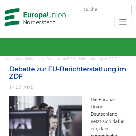
Zur
Zum
Hauptnavigation
Hauptbereich
Norderstedt
Über uns » Meldungen » Debatte zur EU-Berichterstattung im ZDF
Debatte zur EU-Berichterstattung im
ZDF
14.07.2025
Die Europa-
Union
Deutschland
setzt sich dafür
ein, dass
europäische