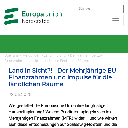
Zur
Zum
Hauptnavigation
Hauptbereich
Norderstedt
Über uns
»
Meldungen
» Land in Sicht?! - Der Mehrjährige EU-
Finanzrahmen und Impulse für die ländlichen Räume
Land in Sicht?! - Der Mehrjährige EU-
Finanzrahmen und Impulse für die
ländlichen Räume
23.06.2025
Wie gestaltet die Europäische Union ihre langfristige
Haushaltsplanung? Welche Prioritäten spiegeln sich im
Mehrjährigen Finanzrahmen (MFR) wider – und wie wirken
sich diese Entscheidungen auf Schleswig-Holstein und die