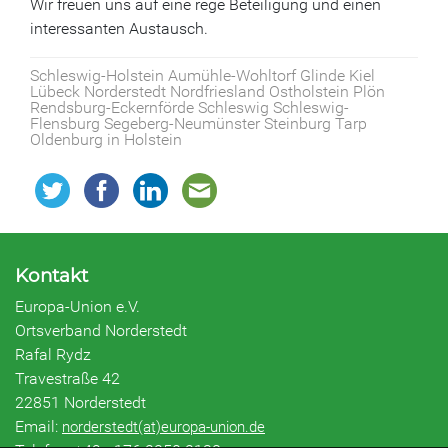
Wir freuen uns auf eine rege Beteiligung und einen
interessanten Austausch.
Schleswig-Holstein Aumühle-Wohltorf Glinde Kiel
Lübeck Norderstedt Nordfriesland Ostholstein Plön
Rendsburg-Eckernförde Schleswig Schleswig-
Flensburg Segeberg-Neumünster Steinburg Tarp
Oldenburg in Holstein
Kontakt
Europa-Union e.V.
Ortsverband Norderstedt
Rafal Rydz
Travestraße 42
22851 Norderstedt
Email:
norderstedt(at)europa-union.de