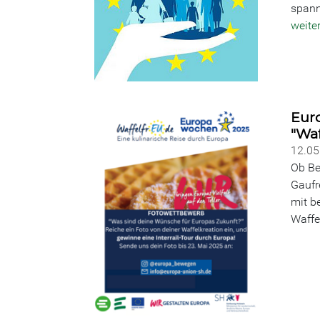
spann
weite
Eur
"Wa
12.0
Ob Be
Gaufr
mit b
Waffe