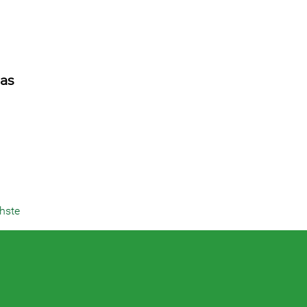
as
hste