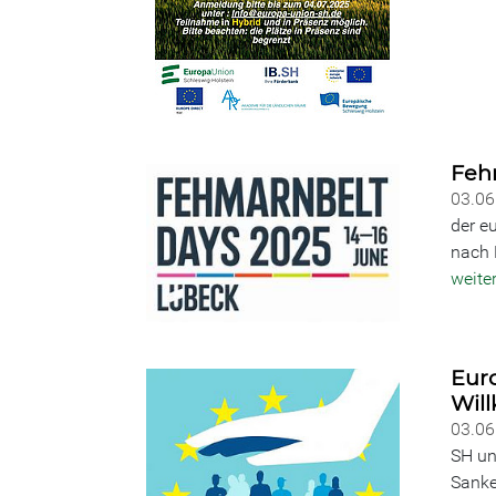
Feh
03.0
der e
nach 
weite
Euro
Wil
03.0
SH un
Sanke