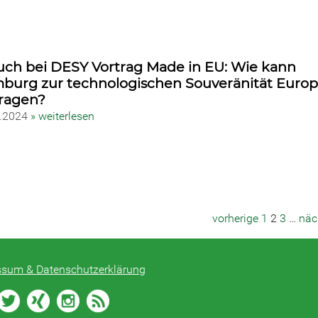
uch bei DESY Vortrag Made in EU: Wie kann
burg zur technologischen Souveränität Europ
tragen?
1.2024
» weiterlesen
vorherige
1
2
3
…
näc
ssum & Datenschutzerklärung