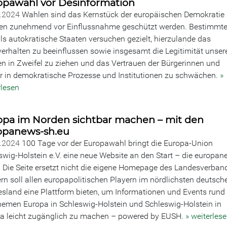
opawahl vor Desinformation
4.2024
Wahlen sind das Kernstück der europäischen Demokratie
n zunehmend vor Einflussnahme geschützt werden. Bestimmte
ls autokratische Staaten versuchen gezielt, hierzulande das
erhalten zu beeinflussen sowie insgesamt die Legitimität unser
n in Zweifel zu ziehen und das Vertrauen der Bürgerinnen und
r in demokratische Prozesse und Institutionen zu schwächen.
»
rlesen
opa im Norden sichtbar machen – mit den
opanews-sh.eu
2.2024
100 Tage vor der Europawahl bringt die Europa-Union
swig-Holstein e.V. eine neue Website an den Start – die europan
. Die Seite ersetzt nicht die eigene Homepage des Landesverban
rn soll allen europapolitischen Playern im nördlichsten deutsch
sland eine Plattform bieten, um Informationen und Events run
hemen Europa in Schleswig-Holstein und Schleswig-Holstein in
a leicht zugänglich zu machen – powered by EUSH.
» weiterles