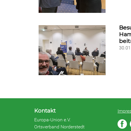
Bes
Ham
bei
30.0
Kontakt
Impre
Europa-Union e.V.
Ortsverband Norderstedt