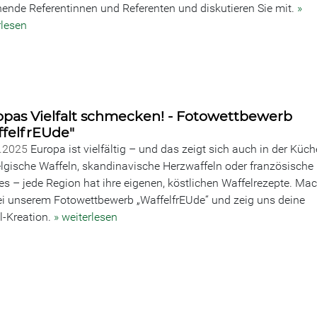
ende Referentinnen und Referenten und diskutieren Sie mit.
»
rlesen
opas Vielfalt schmecken! - Fotowettbewerb
ffelfrEUde"
5.2025
Europa ist vielfältig – und das zeigt sich auch in der Küch
lgische Waffeln, skandinavische Herzwaffeln oder französische
es – jede Region hat ihre eigenen, köstlichen Waffelrezepte. Ma
ei unserem Fotowettbewerb „WaffelfrEUde“ und zeig uns deine
l-Kreation.
» weiterlesen