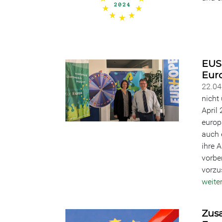
EUS
Eur
22.0
nicht
April
europ
auch 
ihre 
vorbe
vorzu
weite
Zus