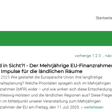
Startseit
vorherige
1
2
3
…
näc
 in Sicht?! - Der Mehrjährige EU-Finanzrahme
 Impulse für die ländlichen Räume
6.2025
Wie gestaltet die Europäische Union ihre langfristige
altsplanung? Welche Prioritäten spiegeln sich im Mehrjährigen
zrahmen (MFR) wider – und wie wirken sich diese Entscheidun
chleswig-Holstein und die ländlichen Regionen aus? Diese Frage
n im Mittelpunkt unserer Veranstaltung zum Mehrjährigen
zrahmen der EU am Freitag, den 11 Juli 2025.
» weiterlesen