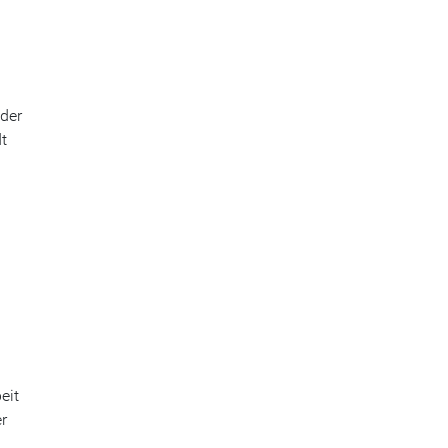
oder
t
eit
er