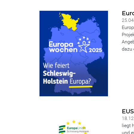
Eur
25.0
Europ
Proje
Angeb
dazu 
EUS
18.1
liegt 
und e