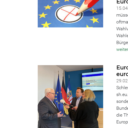
Eur
15.0
müsse
oftma
Wahlv
Wahle
Bürge
weite
Eur
eur
29.0
Schle
sh.eu
sonde
Bunde
die T
Europ