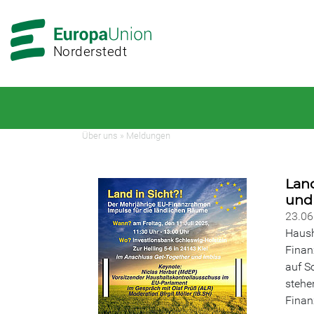
Zur
Zum
Hauptnavigation
Hauptbereich
Norderstedt
Über uns
»
Meldungen
Land
und
23.0
Haush
Finan
auf S
stehe
Finan