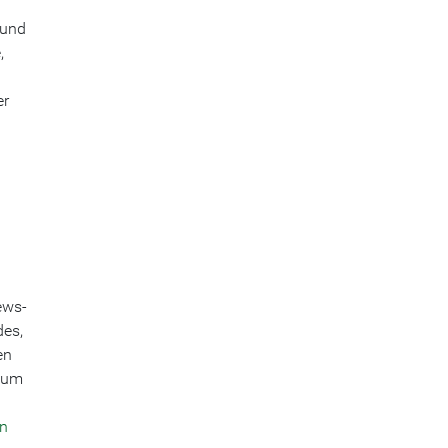
 und
,
er
ews-
des,
en
d um
en